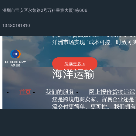
航空运输
深圳市宝安区永荣路2号万科星宸大厦1栋606
13480181810
构建 “普货高效流通 + 危险品
洋洲市场实现 “成本可控、时效可
阅读更多 >
海洋运输
首页
我们的服务
网上报价货物追踪
您是跨境电商卖家、贸易企业还是
流交付更简单、更可控。 我们拥
运输服务。
阅读更多 >