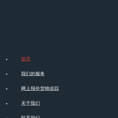
海外仓
从目的港转运到仓内精细化运营，
链布局”。
阅读更多 >
首页
我们的服务
网上报价货物追踪
关于我们
联系我们